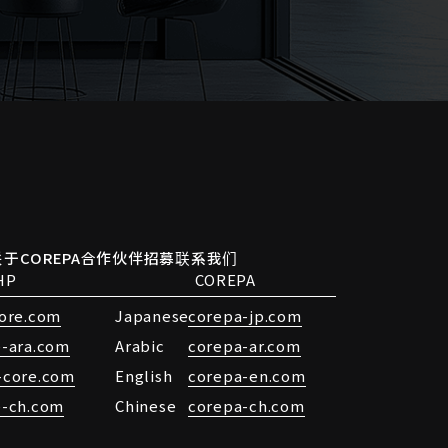
于COREPA
合作伙伴招募
联系我们
HP
COREPA
core.com
Japanese
corepa-jp.com
e-ara.com
Arabic
corepa-ar.com
-core.com
English
corepa-en.com
e-ch.com
Chinese
corepa-ch.com